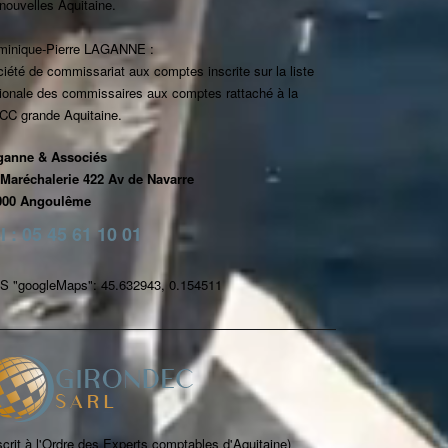
nouvelles Aquitaine.
minique-Pierre LAGANNE :
iété de commissariat aux comptes inscrite sur la liste
ionale des commissaires aux comptes rattaché à la
CC grande Aquitaine.
ganne & Associés
 Maréchalerie 422 Av de Navarre
000 Angoulême
l : 05 45 61 10 01
S "googleMaps": 45.632943, 0.154511
scrit à l'Ordre des Experts comptables d'Aquitaine)