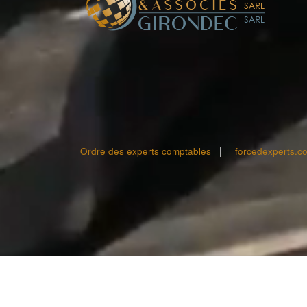
|
Ordre des experts comptables
forcedexperts.c