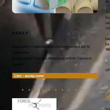
de 
Do
Soc
nat
CR
A.U.R.E.P
La
La
Association Universitaire et d'enseignement sur le
16
Patrimoine.
Té
63 Boulevard François Mitterrand, 63000 Clermont-
Ferrand
GP
Lien : aurep.com/
(In