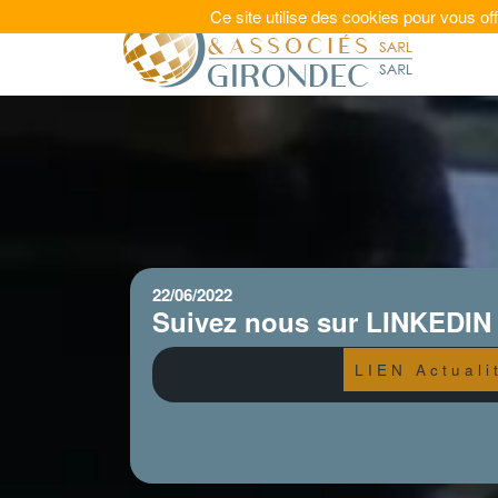
Ce site utilise des cookies pour vous off
22/06/2022
Suivez nous sur LINKEDIN
L I E N A c t u a l i t