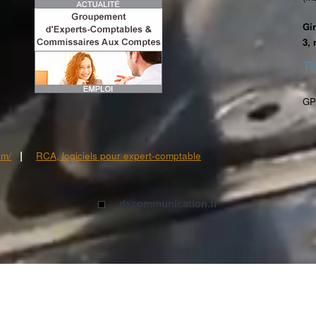
Gi
3,
Té
GP
|
om/
RCA, logiciels pour expert-comptable
dxcommunication.fr