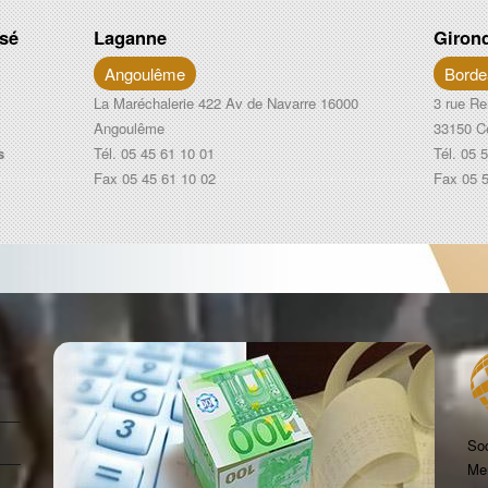
isé
Laganne
Giron
Angoulême
Borde
La Maréchalerie 422 Av de Navarre 16000
3 rue Re
Angoulême
33150 C
s
Tél. 05 45 61 10 01
Tél. 05 
Fax 05 45 61 10 02
Fax 05 5
Soc
Mem