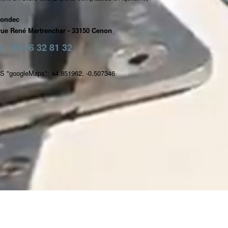
rondec
 rue René Martrenchar - 33150 Cenon
l : 05 56 32 81 32
S "googleMaps": 44.851962, -0.507346