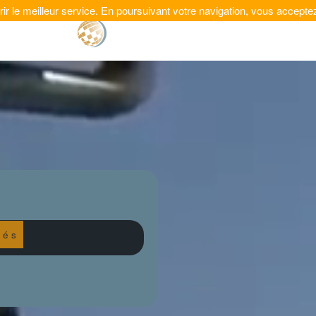
rir le meilleur service. En poursuivant votre navigation, vous acceptez 
| Accueil |
| Métiers |
| Clients |
| Actualité
 é s