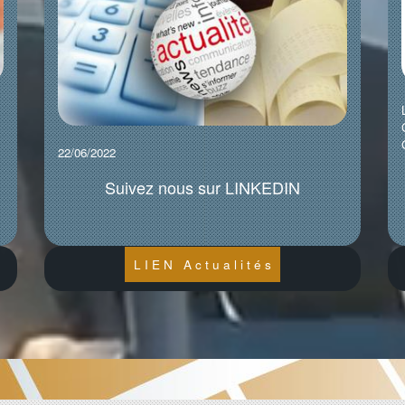
22/06/2022
Suivez nous sur LINKEDIN
L I E N A c t u a l i t é s